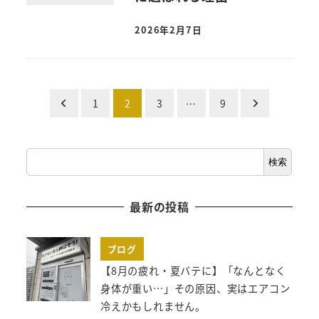
2026年2月7日
投
1
2
3
…
9
稿
検
の
検索
索
ペ
最新の投稿
ー
ジ
ブログ
【8月の疲れ・夏バテに】「なんとなく
送
身体が重い…」その原因、実はエアコン
り
冷えかもしれません。